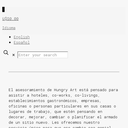
0
U$S0.00
Idioma
English
Español
✕
El asesoramiento de Hungry Art está pensado para
asistir a hoteles, co-works, co-livings,
establecimientos gastronómicos, empresas,
oficinas o personas particulares en sus casas o
lugares de trabajo, que estén pensando en
decorar, mejorar, cambiar o planificar el armado
de un sitio nuevo. Les ofrecemos nuestro
servicio único para que ese cambio sea genial.