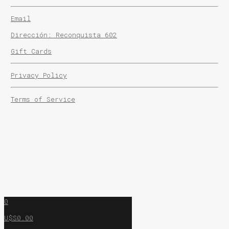
Email
Dirección: Reconquista 602
Gift Cards
Privacy Policy
Terms of Service
0
U$S0.00