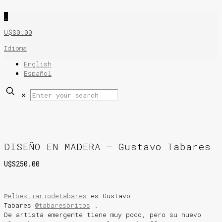
0
U$S0.00
Idioma
English
Español
✕
DISEÑO EN MADERA – Gustavo Tabares
U$S
250.00
@elbestiariodetabares
es Gustavo
Tabares
@tabaresbritos
.
De artista emergente tiene muy poco, pero su nuevo