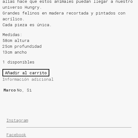
alias hace que estos animales puedan llegar a nuestro
universo Hungry.
Grandes felinos en madera recortada y pintados con
acrílico.
Cada pieza es única.
Medidas:
58cm altura
25cm profundidad
13cm ancho
1 disponibles
DISEÑO
Añadir al carrito
EN
Información adicional
MADERA
-
Marco
No, Si
Gustavo
Tabares
cantidad
Instagram
Facebook