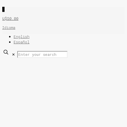
0
U$S0.00
Idioma
English
Español
✕