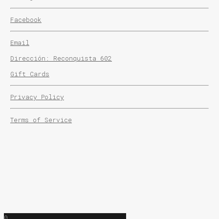
Fabián
Iruleguy
Facebook
(FAGY)
cantidad
Email
Dirección: Reconquista 602
Gift Cards
Privacy Policy
Terms of Service
0