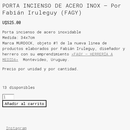
PORTA INCIENSO DE ACERO INOX – Por
Fabián Iruleguy (FAGY)
U$S
25.00
Porta incienso de acero inoxidable
Medida: 34x7cm
Marca MURDOCK, objeto #1 de la nueva linea de
productos elaborados por Fabián Iruleguy,
diseñador y
herrero con su emprendimiento
«FAGY – HERRERÍA A
MEDIDA»
Montevideo, Uruguay.
Precio por unidad y por cantidad.
13 disponibles
PORTA
INCIENSO
Añadir al carrito
DE
ACERO
INOX
-
Instagram
Por