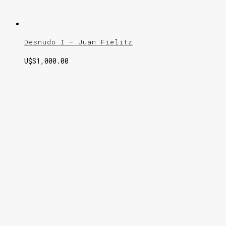
Desnudo I – Juan Fielitz
U$S
1,000.00