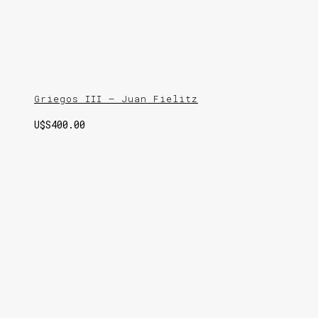
Griegos III – Juan Fielitz
U$S
400.00