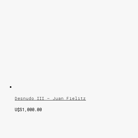
Desnudo III – Juan Fielitz
U$S
1,000.00