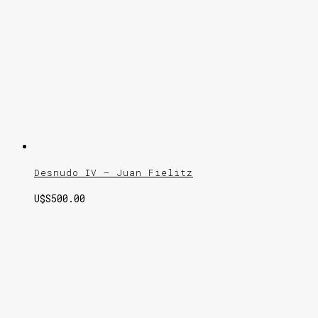
Desnudo IV – Juan Fielitz
U$S
500.00