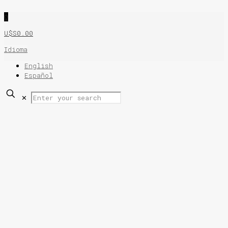
0
U$S0.00
Idioma
English
Español
✕