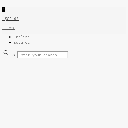
0
U$S0.00
Idioma
English
Español
✕