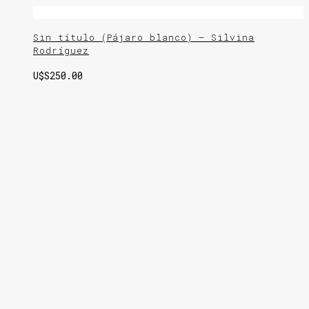
Sin título (Pájaro blanco) – Silvina
Rodríguez
U$S
250.00