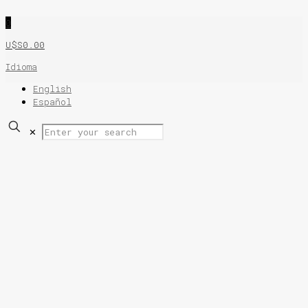
0
U$S0.00
Idioma
English
Español
✕