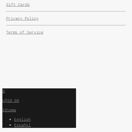
Gift Cards
Privacy Policy
Terms of Service
0
U$S0.00
Idioma
English
Español