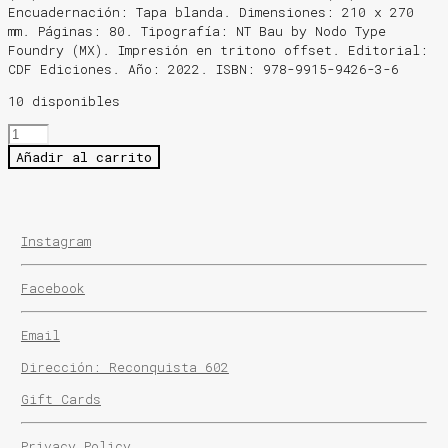
Encuadernación: Tapa blanda. Dimensiones: 210 x 270
mm. Páginas: 80. Tipografía: NT Bau by Nodo Type
Foundry (MX).
Impresión en tritono offset.
Editorial:
CDF Ediciones.
Año: 2022.
ISBN: 978-9915-9426-3-6
10 disponibles
Lugares
Silenciosos
Añadir al carrito
(Libro)
-
Juan
Fielitz
Instagram
cantidad
Facebook
Email
Dirección: Reconquista 602
Gift Cards
Privacy Policy